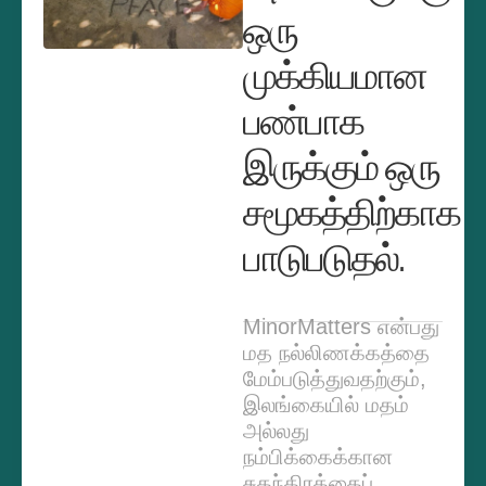
ஒரு
முக்கியமான
பண்பாக
இருக்கும் ஒரு
சமூகத்திற்காக
பாடுபடுதல்.
MinorMatters என்பது
மத நல்லிணக்கத்தை
மேம்படுத்துவதற்கும்,
இலங்கையில் மதம்
அல்லது
நம்பிக்கைக்கான
சுதந்திரத்தைப்