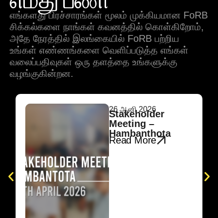
எங்களது பிரச்சாரங்கள் மூலம் முக்கியமான FoRB
சிக்கல்களை நாங்கள் கவனத்தில் கொள்கிறோம்,
அதே நேரத்தில் இலங்கையில் FoRB பற்றிய
உங்கள் எண்ணங்களை வெளிப்படுத்த எங்கள்
வலைப்பதிவுகள் ஒரு தளத்தை உங்களுக்கு
வழங்குகின்றன.
26 ஆனி 2026
Stakeholder
Meeting –
Hambanthota
Read More