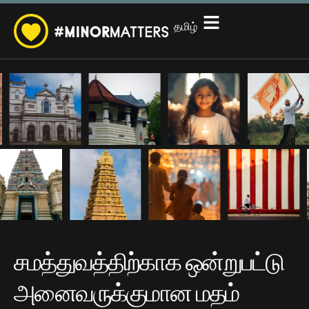
English
தமிழ்
සිංහල
சமத்துவத்திற்காக ஒன்றுபட்டு
அனைவருக்குமான மதம்