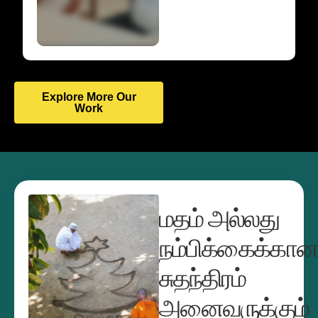
Explore More Our
Work
மதம் அல்லது
நம்பிக்கைக்கான
சுதந்திரம்
அனைவருக்கும்