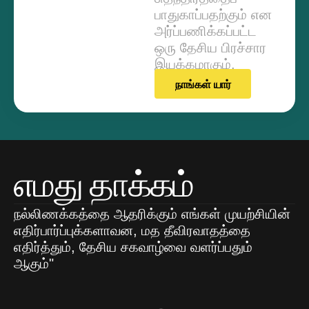
பாதுகாப்பதற்கும் என
அர்ப்பணிக்கப்பட்ட
ஒரு தேசிய பிரச்சார
இயக்கமாகும்.
நாங்கள் யார்
எமது தாக்கம்
நல்லிணக்கத்தை ஆதரிக்கும் எங்கள் முயற்சியின்
எதிர்பார்ப்புக்களாவன, மத தீவிரவாதத்தை
எதிர்த்தும், தேசிய சகவாழ்வை வளர்ப்பதும்
ஆகும்"