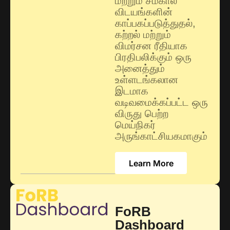
மற்றும் சமகால
விடயங்களின்
காப்பகப்படுத்துதல்,
கற்றல் மற்றும்
விமர்சன ரீதியாக
பிரதிபலிக்கும் ஒரு
அனைத்தும்
உள்ளடங்கலான
இடமாக
வடிவமைக்கப்பட்ட ஒரு
விருது பெற்ற
மெய்நிகர்
அருங்காட்சியகமாகும்
Learn More
FoRB
Dashboard