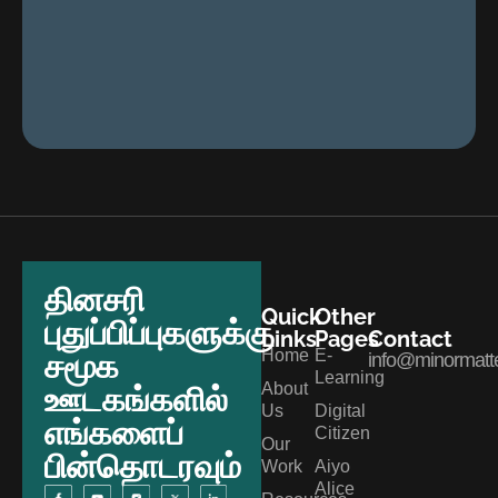
தினசரி
Quick
Other
புதுப்பிப்புகளுக்கு
Links
Pages
Contact
Home
E-
சமூக
info@minormatte
Learning
About
ஊடகங்களில்
Us
Digital
எங்களைப்
Citizen
Our
பின்தொடரவும்
Work
Aiyo
Alice