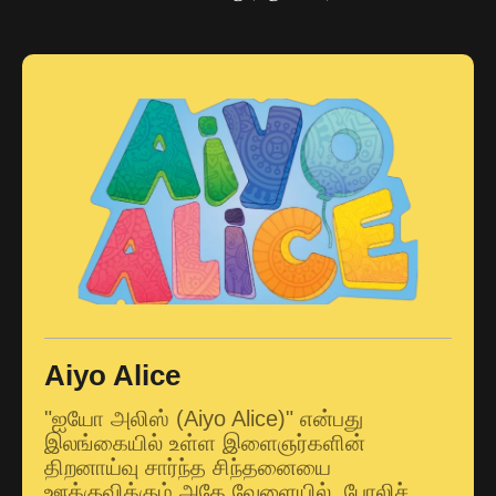
Aiyo Alice
"ஐயோ அலிஸ் (Aiyo Alice)" என்பது
இலங்கையில் உள்ள இளைஞர்களின்
திறனாய்வு சார்ந்த சிந்தனையை
ஊக்குவிக்கும் அதே வேளையில், போலிச்