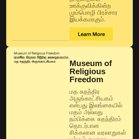
ஊக்குவிக்கின்ற
மும்மொழி பிரச்சார
இயக்கமாகும்.
Learn More
Museum of
Religious
Freedom
மத சுதந்திர
அருங்காட்சியகம்
என்பது இலங்கையில்
மதம் அல்லது
நம்பிக்கை சுதந்திரம்
தொடர்பான
சிக்கலான வரலாறுகள்