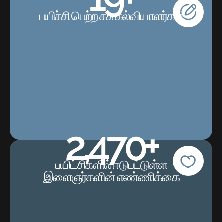
பயிச்சி பெற்ற சக கல்வியாளர்கள்
2,475
+
பயிட்சிகளில் ஈடுபட்டுள்ள
இளைஞர்களின் எண்ணிக்கை