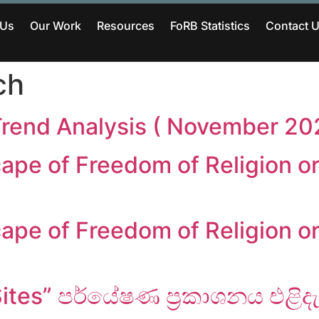
 Us
Our Work
Resources
FoRB Statistics
Contact 
ch
Trend Analysis ( November 20
pe of Freedom of Religion or 
pe of Freedom of Religion or B
ites” පර්යේෂණ ප්‍රකාශනය එළිදැ