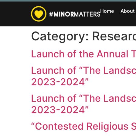
Home
About
Category:
Resear
Launch of the Annual 
Launch of “The Landsca
2023-2024”
Launch of “The Landsca
2023-2024”
“Contested Religious S