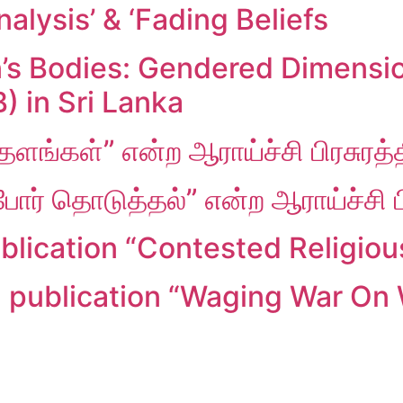
alysis’ & ‘Fading Beliefs
s Bodies: Gendered Dimensio
B) in Sri Lanka
 தளங்கள்” என்ற ஆராய்ச்சி பிரசுரத
ோர் தொடுத்தல்” என்ற ஆராய்ச்சி ப
lication “Contested Religiou
h publication “Waging War On